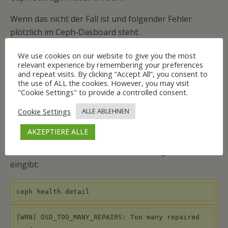
Wenn das nicht der Fall ist und folgender Fehler
plötzlich im Ceph-Dasboard steht:
We use cookies on our website to give you the most
relevant experience by remembering your preferences
and repeat visits. By clicking “Accept All”, you consent to
the use of ALL the cookies. However, you may visit
"Cookie Settings" to provide a controlled consent.
Cookie Settings
ALLE ABLEHNEN
AKZEPTIERE ALLE
oder auf der Konsole wenn man den folgenden Befehl
eingibt:
ceph health detail
[WRN] OSD_TOO_MANY_REPAIRS: Too many repaired 