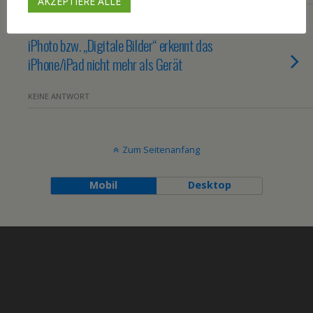
AKZEPTIERE ALLE
27. JUNI 2010
iPhoto bzw. „Digitale Bilder“ erkennt das
iPhone/iPad nicht mehr als Gerät
KEINE ANTWORT
Zum Seitenanfang
Mobil
Desktop