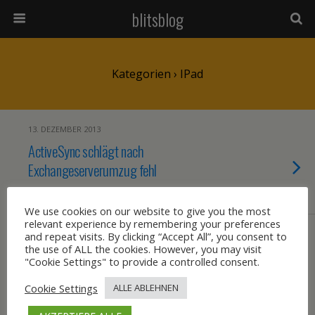
blitsblog
Kategorien ›
IPad
13. DEZEMBER 2013
ActiveSync schlägt nach
Exchangeserverumzug fehl
KEINE ANTWORT
We use cookies on our website to give you the most
relevant experience by remembering your preferences
27. JULI 2010
and repeat visits. By clicking “Accept All”, you consent to
the use of ALL the cookies. However, you may visit
iPad Genauigkeit des Touchscreens nach
"Cookie Settings" to provide a controlled consent.
Jailbreak
Cookie Settings
ALLE ABLEHNEN
KEINE ANTWORT