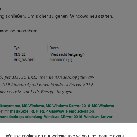
n
g schließen. Um sicher zu gehen, Windows neu starten.
lüssel so aussehen:
0, per MSTSC.EXE, über Remotedesktopgateway-
 2019 Standard) auf einen Windows Server 2019
fikat wurde von Let’s Encrypt bezogen.
ibssysteme
,
MS Windows
,
MS Windows Server 2016
,
MS Windows
et mit
mstsc.exe
,
RDP
,
RDP Gateway
,
Remotedesktop
,
motedesktopverbindung
,
Windows SErver 2016
,
Windows Server
We use cookies on our website to give you the most relevant