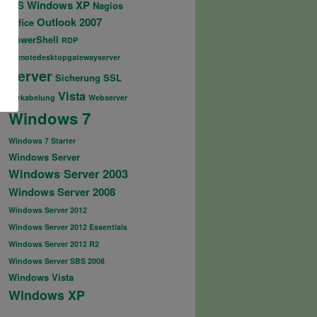
MS Windows XP
Nagios
Outlook 2007
Office
PowerShell
RDP
Remotedesktopgatewayserver
Server
Sicherung
SSL
Vista
Verkabelung
Webserver
Windows 7
Windows 7 Starter
Windows Server
Windows Server 2003
Windows Server 2008
Windows Server 2012
Windows Server 2012 Essentials
Windows Server 2012 R2
Windows Server SBS 2008
Windows Vista
Windows XP