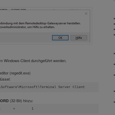
m Windows-Client durchgeführt werden.
ditor (regedit.exe)
üssel:
\Software\Microsoft\Terminal Server Client
WORD
(32-Bit) hinzu:
t      =        1