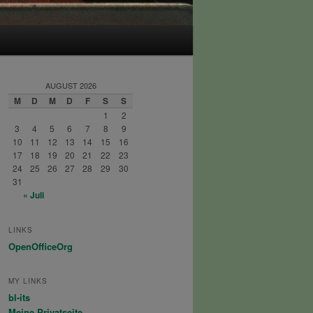
AUGUST 2026
M
D
M
D
F
S
S
1
2
3
4
5
6
7
8
9
10
11
12
13
14
15
16
17
18
19
20
21
22
23
24
25
26
27
28
29
30
31
« Juli
LINKS
OpenOfficeOrg
MY LINKS
bl-its
Meine Privatseite