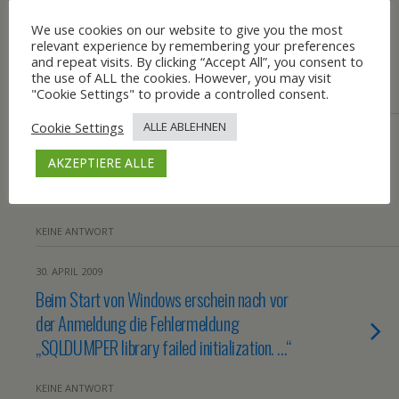
22. JUNI 2009
Als User das Lokale Laufwerk mit Admin-
We use cookies on our website to give you the most
relevant experience by remembering your preferences
Rechten bearbeiten
and repeat visits. By clicking “Accept All”, you consent to
the use of ALL the cookies. However, you may visit
"Cookie Settings" to provide a controlled consent.
KEINE ANTWORT
Cookie Settings
ALLE ABLEHNEN
1. JUNI 2009
Briefsymbol in der Taskleiste
AKZEPTIERE ALLE
verschwunden
KEINE ANTWORT
30. APRIL 2009
Beim Start von Windows erschein nach vor
der Anmeldung die Fehlermeldung
„SQLDUMPER library failed initialization. …“
KEINE ANTWORT