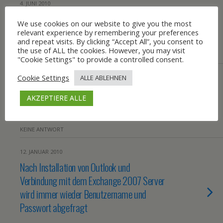
4. JUNI 2010
Befehlszeilenprogramm für
We use cookies on our website to give you the most
Gerätemanager
relevant experience by remembering your preferences
and repeat visits. By clicking “Accept All”, you consent to
the use of ALL the cookies. However, you may visit
KEINE ANTWORT
"Cookie Settings" to provide a controlled consent.
Cookie Settings
ALLE ABLEHNEN
22. JANUAR 2010
Nach neustart eines Windows Server 2008
AKZEPTIERE ALLE
SP2 kein Standart Gateway mehr
KEINE ANTWORT
12. JANUAR 2010
Nach Installation von Outlook und
Verbindung mit dem Exchange 2007 Server
wird immer wieder Benutzername und
Passwort abgefragt