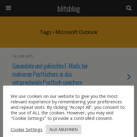
blitsblog
Tags › Microsoft Outlook
18. JUNI 2015
Gesendete und gelöschte E-Mails, bei
mehreren Postfächern, in das
entsprechende Postfach speichern
We use cookies on our website to give you the most
KEINE ANTWORT
relevant experience by remembering your preferences
and repeat visits. By clicking “Accept All”, you consent to
12. JANUAR 2012
the use of ALL the cookies. However, you may visit
In Outlook wird statt Posteingang Inbox
"Cookie Settings" to provide a controlled consent.
angezeigt
Cookie Settings
ALLE ABLEHNEN