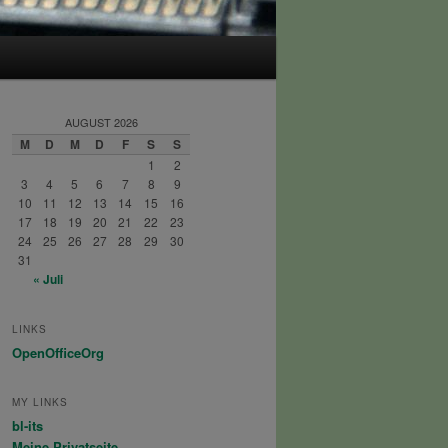
AUGUST 2026
M
D
M
D
F
S
S
1
2
3
4
5
6
7
8
9
10
11
12
13
14
15
16
17
18
19
20
21
22
23
24
25
26
27
28
29
30
31
« Juli
LINKS
OpenOfficeOrg
MY LINKS
bl-its
Meine Privatseite