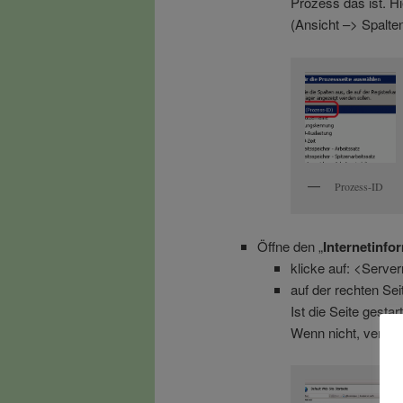
Prozess das ist. Hi
(Ansicht –> Spalt
Prozess-ID
Öffne den „
Internetinfo
klicke auf: <Serve
auf der rechten Sei
Ist die Seite gestar
Wenn nicht, versuch