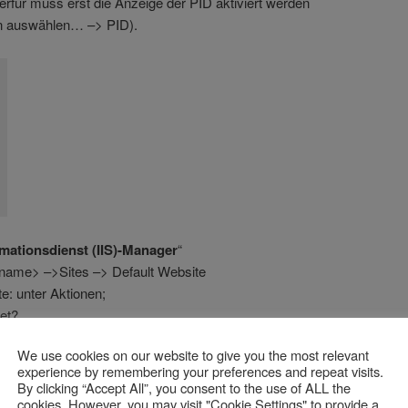
erfür muss erst die Anzeige der PID aktiviert werden
en auswählen… –> PID).
rmationsdienst (IIS)-Manager
“
rname> –>Sites –> Default Website
te: unter Aktionen;
tet?
e die Seite zu starten.
We use cookies on our website to give you the most relevant
experience by remembering your preferences and repeat visits.
By clicking “Accept All”, you consent to the use of ALL the
cookies. However, you may visit "Cookie Settings" to provide a