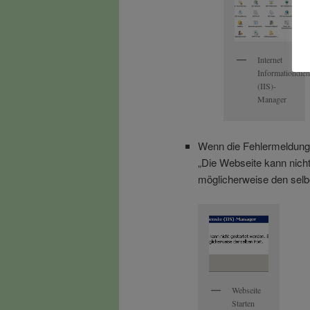
Internet
Informationdien
(IIS)-
Manager
Wenn die Fehlermeldung 
„Die Webseite kann nich
möglicherweise den selb
Webseite
Starten