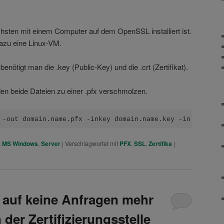
chsten mit einem Computer auf dem OpenSSL installiert ist.
azu eine Linux-VM.
enötigt man die .key (Public-Key) und die .crt (Zertifikat).
en beide Dateien zu einer .pfx verschmolzen.
 -out domain.name.pfx -inkey domain.name.key -in domain.
,
MS Windows
,
Server
|
Verschlagwortet mit
PFX
,
SSL
,
Zertifika
|
t auf keine Anfragen mehr
 der Zertifizierungsstelle