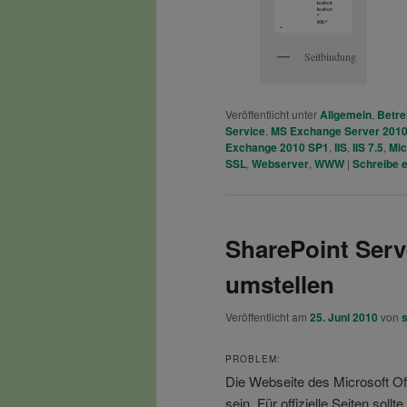
Seitbindung
Veröffentlicht unter
Allgemein
,
Betre
Service
,
MS Exchange Server 201
Exchange 2010 SP1
,
IIS
,
IIS 7.5
,
Mic
SSL
,
Webserver
,
WWW
|
Schreibe 
SharePoint Serv
umstellen
Veröffentlicht am
25. Juni 2010
von
PROBLEM:
Die Webseite des Microsoft Of
sein. Für offizielle Seiten sollte