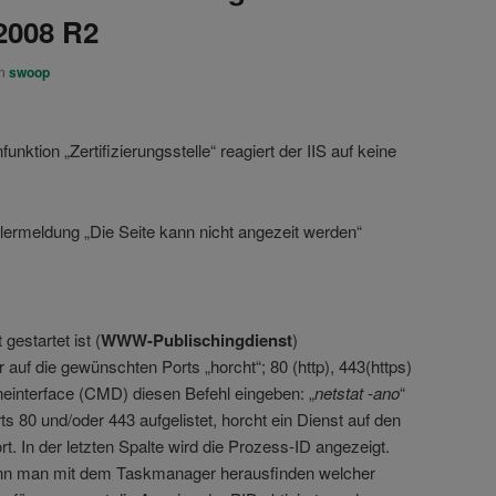
2008 R2
on
swoop
funktion „Zertifizierungsstelle“ reagiert der IIS auf keine
elermeldung „Die Seite kann nicht angezeit werden“
 gestartet ist (
WWW-Publischingdienst
)
r auf die gewünschten Ports „horcht“; 80 (http), 443(https)
einterface (CMD) diesen Befehl eingeben: „
netstat -ano
“
ts 80 und/oder 443 aufgelistet, horcht ein Dienst auf den
. In der letzten Spalte wird die Prozess-ID angezeigt.
nn man mit dem Taskmanager herausfinden welcher