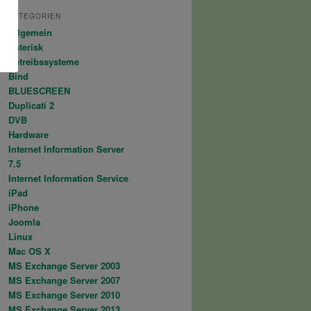
KATEGORIEN
Allgemein
Asterisk
Betreibssysteme
Bind
BLUESCREEN
Duplicati 2
DVB
Hardware
Internet Information Server
7.5
Internet Information Service
iPad
iPhone
Joomla
Linux
Mac OS X
MS Exchange Server 2003
MS Exchange Server 2007
MS Exchange Server 2010
MS Exchange Server 2013