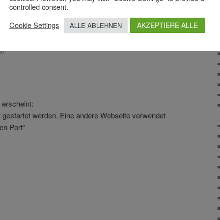
controlled consent.
Cookie Settings
AKZEPTIERE ALLE
ALLE ABLEHNEN
st
erscheint:
t gestartet werden. Eine andere Webseite verwendet
en Port“