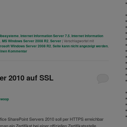
ibssysteme
,
Internet Information Server 7.5
,
Internet Information
0
,
MS Windows Server 2008 R2
,
Server
|
Verschlagwortet mit
rosoft Windows Server 2008 R2
,
Seite kann nicht angezeigt werden
,
einen Kommentar
er 2010 auf SSL
swoop
fice SharePoint Servers 2010 soll per HTTPS erreichbar
 man ein Zertifikat bei einer offiziellen Zertifikatsstelle