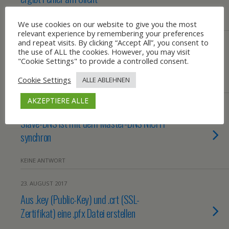
KEINE ANTWORT
We use cookies on our website to give you the most
relevant experience by remembering your preferences
and repeat visits. By clicking “Accept All”, you consent to
28. AUGUST 2018
the use of ALL the cookies. However, you may visit
Duplicati 2 als Windowsdienst installieren
"Cookie Settings" to provide a controlled consent.
Cookie Settings
ALLE ABLEHNEN
KEINE ANTWORT
AKZEPTIERE ALLE
2. AUGUST 2018
Slave-DNS ist mit dem Master-DNS NICHT
synchron
KEINE ANTWORT
23. AUGUST 2017
Aus .key (Public-Key) und .crt (SSL-
Zertifikat) eine .pfx Datei erstellen