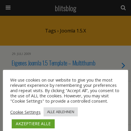
blitsblog
Tags › Joomla 1.5.x
29. JULI 2009
Eigenes Joomla 1.5 Template – Multithumb
KEINE ANTWORT
We use cookies on our website to give you the most
relevant experience by remembering your preferences
20. JUNI 2009
and repeat visits. By clicking “Accept All”, you consent to
the use of ALL the cookies. However, you may visit
Geschützt: Nützliches für die eigene
"Cookie Settings" to provide a controlled consent.
Homepage, erstellt mit Joomla 1.5
Cookie Settings
ALLE ABLEHNEN
KEINE ANTWORT
AKZEPTIERE ALLE