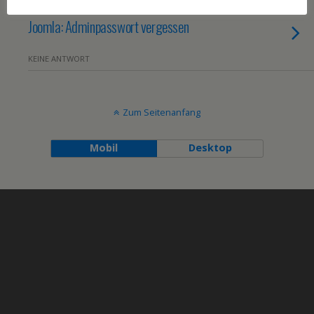
15. JUNI 2009
Joomla: Adminpasswort vergessen
KEINE ANTWORT
Zum Seitenanfang
Mobil
Desktop