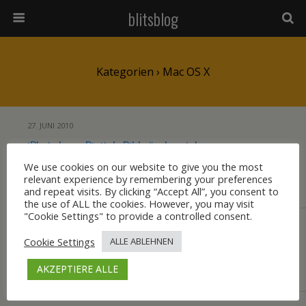
blitsblog
Kategorien ›
Mac OS X
27. JUNI 2010
iPhoto bzw. „Digitale Bilder“ erkennt das
iPhone/iPad nicht mehr als Gerät
We use cookies on our website to give you the most
relevant experience by remembering your preferences
and repeat visits. By clicking “Accept All”, you consent to
KEINE ANTWORT
the use of ALL the cookies. However, you may visit
"Cookie Settings" to provide a controlled consent.
5. JULI 2009
Cookie Settings
ALLE ABLEHNEN
DNS-Cache flushen
AKZEPTIERE ALLE
KEINE ANTWORT