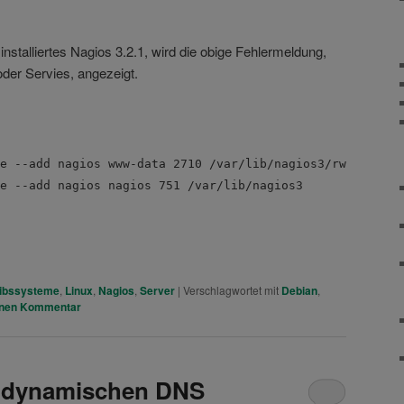
nstalliertes Nagios 3.2.1, wird die obige Fehlermeldung,
der Servies, angezeigt.
e --add nagios www-data 2710 /var/lib/nagios3/rw
e --add nagios nagios 751 /var/lib/nagios3
ibssysteme
,
Linux
,
Nagios
,
Server
|
Verschlagwortet mit
Debian
,
inen Kommentar
er dynamischen DNS