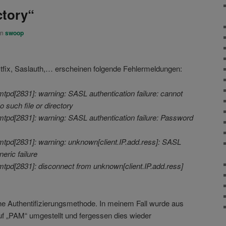
ctory“
on
swoop
tfix, Saslauth,… erscheinen folgende Fehlermeldungen:
mtpd[2831]: warning: SASL authentication failure: cannot
 such file or directory
mtpd[2831]: warning: SASL authentication failure: Password
mtpd[2831]: warning: unknown[client.IP.add.ress]: SASL
eric failure
mtpd[2831]: disconnect from unknown[client.IP.add.ress]
he Authentifizierungsmethode. In meinem Fall wurde aus
f „PAM“ umgestellt und fergessen dies wieder