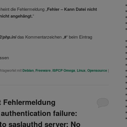
heint die Fehlermeldung „
Fehler – Kann Datei nicht
 nicht angehängt.
“
2/php.ini
das Kommentarzeichen „
#
“ beim Eintrag
essen
hlagwortet mit
Debian
,
Freeware
,
ISPCP Omega
,
Linux
,
Opensource
|
t Fehlermeldung
uthentication failure:
to saslauthd server: No