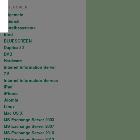
RVER=<DNS-Server-IP> HOSTNAME=.domain.tld KEYFILE=K.doma
KATEGORIEN
Allgemein
Asterisk
Betreibssysteme
Bind
BLUESCREEN
Duplicati 2
DVB
Hardware
Internet Information Server
7.5
Internet Information Service
iPad
iPhone
Joomla
Linux
Mac OS X
MS Exchange Server 2003
MS Exchange Server 2007
MS Exchange Server 2010
MS Exchange Server 2013