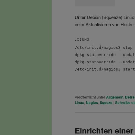
Unter Debian (Squeeze) Linux i
beim Aktualisieren von Hosts o
LÖSUNG:
/etc/init.d/nagios3 stop
dpkg-statoverride --updat
dpkg-statoverride --updat
/etc/init.d/nagios3 start
Veröffentlicht unter
Allgemein
,
Betre
Linux
,
Nagios
,
Sqeeze
|
Schreibe e
Einrichten ein