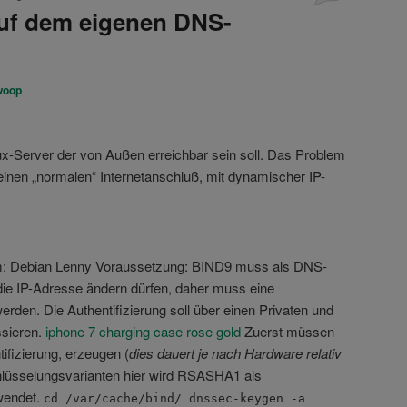
auf dem eigenen DNS-
woop
inux-Server der von Außen erreichbar sein soll. Das Problem
einen „normalen“ Internetanschluß, mit dynamischer IP-
: Debian Lenny Voraussetzung: BIND9 muss als DNS-
l die IP-Adresse ändern dürfen, daher muss eine
werden. Die Authentifizierung soll über einen Privaten und
ssieren.
iphone 7 charging case rose gold
Zuerst müssen
tifizierung, erzeugen (
dies dauert je nach Hardware relativ
hlüsselungsvarianten hier wird RSASHA1 als
wendet.
cd /var/cache/bind/ dnssec-keygen -a