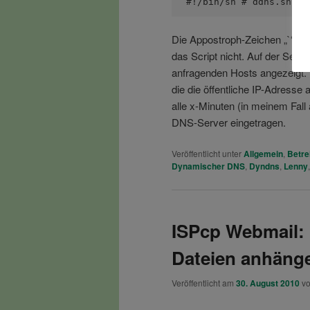
#!/bin/sh # ddns.sh # 
Die Appostroph-Zeichen „`“
m
das Script nicht. Auf der Seit
anfragenden Hosts angezeigt. 
die die öffentliche IP-Adress
alle x-Minuten (in meinem Fall 
DNS-Server eingetragen.
Veröffentlicht unter
Allgemein
,
Betre
Dynamischer DNS
,
Dyndns
,
Lenny
ISPcp Webmail:
Dateien anhäng
Veröffentlicht am
30. August 2010
v