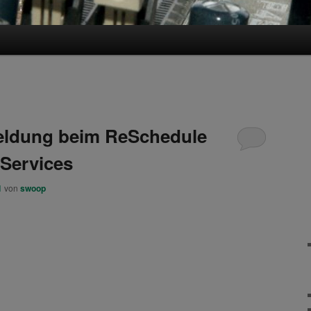
eldung beim ReSchedule
 Services
1
von
swoop