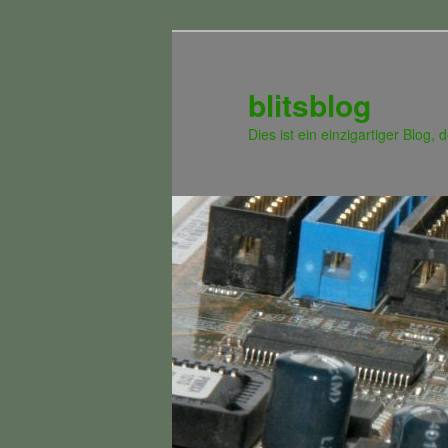
Zum
Zum
Inhalt
sekundären
wechseln
Inhalt
blitsblog
wechseln
Dies ist ein einzigartiger Blog,