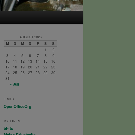
AUGUST 2026
M
D
M
D
F
S
S
1
2
3
4
5
6
7
8
9
10
11
12
13
14
15
16
17
18
19
20
21
22
23
24
25
26
27
28
29
30
31
« Juli
LINKS
OpenOfficeOrg
MY LINKS
bl-its
Meine Privatseite